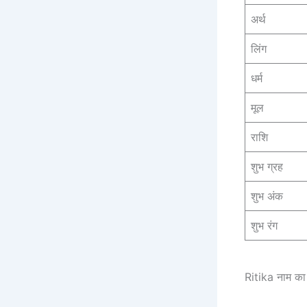
अर्थ
लिंग
धर्म
मूल
राशि
शुभ ग्रह
शुभ अंक
शुभ रंग
Ritika नाम का अ